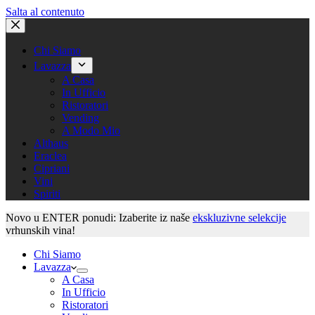
Salta al contenuto
Chi Siamo
Lavazza
A Casa
In Ufficio
Ristoratori
Vending
A Modo Mio
Althaus
Eraclea
Cipriani
Vini
Spiriti
Novo u ENTER ponudi: Izaberite iz naše
ekskluzivne selekcije
vrhunskih vina!
Chi Siamo
Lavazza
A Casa
In Ufficio
Ristoratori