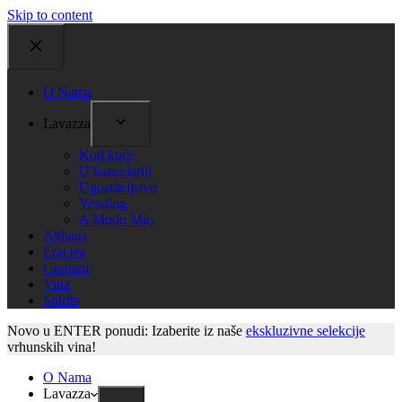
Skip to content
O Nama
Lavazza
Kod kuće
U kancelariji
Ugostiteljstvo
Vending
A Modo Mio
Althaus
Eraclea
Cipriani
Vina
Spirits
Novo u ENTER ponudi: Izaberite iz naše
ekskluzivne selekcije
vrhunskih vina!
O Nama
Lavazza